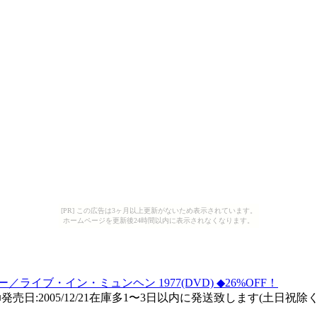
[PR] この広告は3ヶ月以上更新がないため表示されています。
ホームページを更新後24時間以内に表示されなくなります。
イブ・イン・ミュンヘン 1977(DVD) ◆26%OFF！
売日:2005/12/21在庫多1〜3日以内に発送致します(土日祝除く