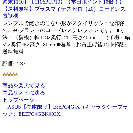
週末1110】【1106PUP10】【本日ポイント10倍！】
【送料無料】プラスマイナスゼロ（±0）コードレス
電話機
シンプルで飽きのこない形がスタイリッシュな印象
の、±0ブランドのコードレステレフォンです。 ■寸
法：（親機）幅113×奥行120×高さ40mm （子機）幅
52×奥行45×高さ180mm■備考：お買上げ後1年間保証
送料無料
評価: 4.37
商品を楽天で見る
商品リストに戻る
トップページ
ASUS【在庫限り】EeePC4G-X（ギャラクシーブラ
ック）EEEPC4GBK003X