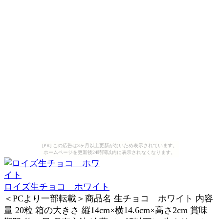
[PR] この広告は3ヶ月以上更新がないため表示されています。
ホームページを更新後24時間以内に表示されなくなります。
ロイズ生チョコ ホワイト
＜PCより一部転載＞商品名 生チョコ ホワイト 内容
量 20粒 箱の大きさ 縦14cm×横14.6cm×高さ2cm 賞味