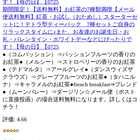
期間限定！【送料無料】お紅茶の7種類満喫【メール
便送料無料】紅茶・お試し（おためし）スターターセ
ットに！テトラ型ティーバック 7種セットご自身の
リラックスタイムに♪また、お友達のお誕生日・お
礼・バレンタイン・ホワイトデーなどにぴったりで
す！【母の日】【0725
●（コムパッション）⇒パッションフルーツの香りの
お紅茶●（メルシー）⇒ストロベリーの香りのお紅茶
●（テドマルタ）⇒アールグレイ●（ダンスウィズザ
クラウズ）⇒グレープフルーツのお紅茶●（タハニル
ナ）⇒キャラメルのお紅茶●french breakfast⇒ブレンド
●（ムーンバレー）⇒ダージリン☆メール便（ポスト
に直接投函）の場合送料無料になります。詳しくはコ
チラ！
評価: 4.66