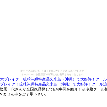
[PR] この広告は3ヶ月以上更新がないため表示されています。
ホームページを更新後24時間以内に表示されなくなります。
紹介大ブレイク！琉球沖縄特産品久米島（沖縄）で大好評！クール追加
。松居一代さんが全国絶品探しでEM牛乳を紹介！※冷蔵クール
きません事をご了承下さい。