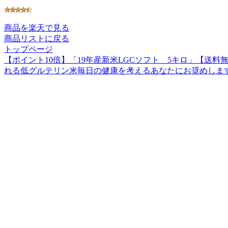
商品を楽天で見る
商品リストに戻る
トップページ
【ポイント10倍】「19年産新米LGCソフト 5キロ」【
れる低グルテリン米毎日の健康を考えるあなたにお奨めしま