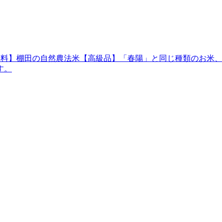
送料無料】棚田の自然農法米【高級品】「春陽」と同じ種類のお
す。