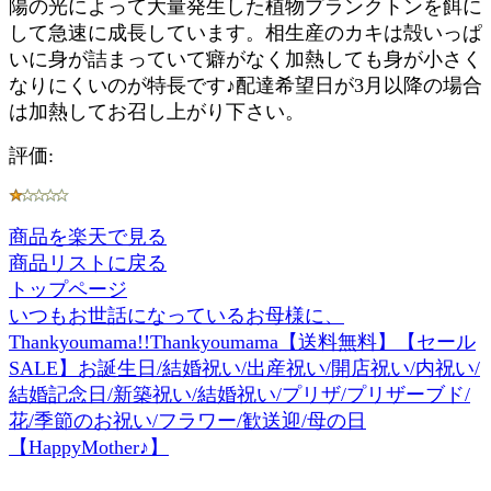
陽の光によって大量発生した植物プランクトンを餌に
して急速に成長しています。相生産のカキは殻いっぱ
いに身が詰まっていて癖がなく加熱しても身が小さく
なりにくいのが特長です♪配達希望日が3月以降の場合
は加熱してお召し上がり下さい。
評価:
商品を楽天で見る
商品リストに戻る
トップページ
いつもお世話になっているお母様に、
Thankyoumama!!Thankyoumama【送料無料】【セール
SALE】お誕生日/結婚祝い/出産祝い/開店祝い/内祝い/
結婚記念日/新築祝い/結婚祝い/プリザ/プリザーブド/
花/季節のお祝い/フラワー/歓送迎/母の日
【HappyMother♪】