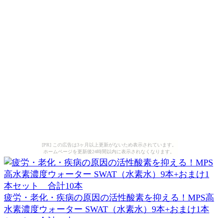
[PR] この広告は3ヶ月以上更新がないため表示されています。
ホームページを更新後24時間以内に表示されなくなります。
疲労・老化・疾病の原因の活性酸素を抑える！MPS高
水素濃度ウォーター SWAT（水素水）9本+おまけ1本