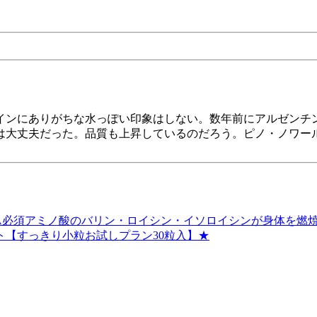
インにありがちな水っぽい印象はしない。数年前にアルゼンチ
は大丈夫だった。品質も上昇しているのだろう。ピノ・ノワー
AA必須アミノ酸のバリン・ロイシン・イソロイシンが身体を燃
【すっきり小粒お試しプラン30粒入】★