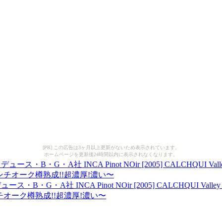
[PR] この広告は3ヶ月以上更新がないため表示されています。
ホームページを更新後24時間以内に表示されなくなります。
・A社 INCA Pinot NOir [2005] CALCHQUI Vall
チオーク樽熟成!!超濃厚!濃い〜