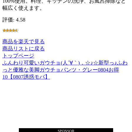
100%使用。料理、キッチンの洗浄、お風呂掃除など
幅広く使えます。
評価: 4.58
商品を楽天で見る
商品リストに戻る
トップページ
ふんわり可愛いガウチョ(人´∀｀)．☆♪☆新型っ♪ふわ
っと優雅な美脚ガウチョパンツ・グレー0804お得
10【0807誘惑モバ】
SPONSOR