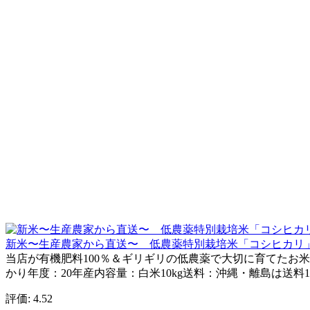
新米〜生産農家から直送〜 低農薬特別栽培米「コシヒカリ」
当店が有機肥料100％＆ギリギリの低農薬で大切に育てたお
かり年度：20年産内容量：白米10kg送料：沖縄・離島は送料
評価: 4.52