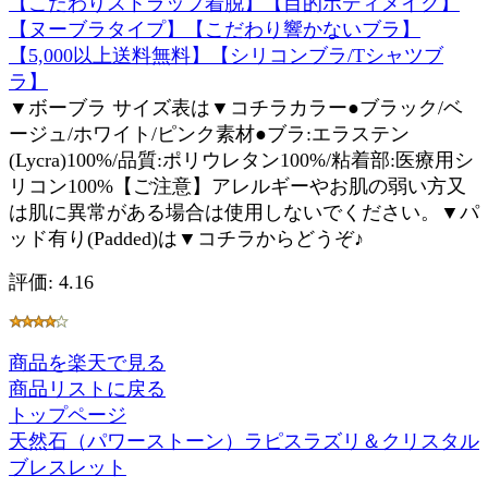
【こだわりストラップ着脱】【目的ボディメイク】
【ヌーブラタイプ】【こだわり響かないブラ】
【5,000以上送料無料】【シリコンブラ/Tシャツブ
ラ】
▼ボーブラ サイズ表は▼コチラカラー●ブラック/ベ
ージュ/ホワイト/ピンク素材●ブラ:エラステン
(Lycra)100%/品質:ポリウレタン100%/粘着部:医療用シ
リコン100%【ご注意】アレルギーやお肌の弱い方又
は肌に異常がある場合は使用しないでください。▼パ
ッド有り(Padded)は▼コチラからどうぞ♪
評価: 4.16
商品を楽天で見る
商品リストに戻る
トップページ
天然石（パワーストーン）ラピスラズリ＆クリスタル
ブレスレット