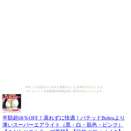
[PR] この広告は3ヶ月以上更新がないため表示されています。
ホームページを更新後24時間以内に表示されなくなります。
半額超68％OFF！蒸れずに快適！パテッドBobraより
薄いスーパーエアライト（黒・白・肌色・ピンク）