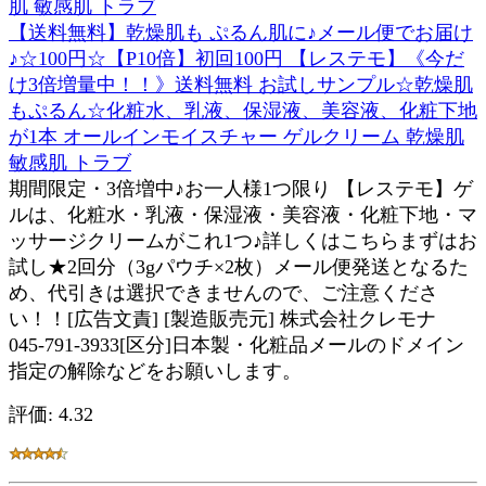
【送料無料】乾燥肌も ぷるん肌に♪メール便でお届け
♪☆100円☆【P10倍】初回100円 【レステモ】《今だ
け3倍増量中！！》送料無料 お試しサンプル☆乾燥肌
もぷるん☆化粧水、乳液、保湿液、美容液、化粧下地
が1本 オールインモイスチャー ゲルクリーム 乾燥肌
敏感肌 トラブ
期間限定・3倍増中♪お一人様1つ限り 【レステモ】ゲ
ルは、化粧水・乳液・保湿液・美容液・化粧下地・マ
ッサージクリームがこれ1つ♪詳しくはこちらまずはお
試し★2回分（3gパウチ×2枚）メール便発送となるた
め、代引きは選択できませんので、ご注意くださ
い！！[広告文責] [製造販売元] 株式会社クレモナ
045‐791-3933[区分]日本製・化粧品メールのドメイン
指定の解除などをお願いします。
評価: 4.32